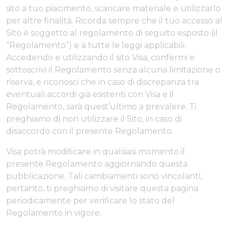
sito a tuo piacimento, scaricare materiale e utilizzarlo
per altre finalità. Ricorda sempre che il tuo accesso al
Sito è soggetto al regolamento di seguito esposto (il
“Regolamento”) e a tutte le leggi applicabili.
Accedendo e utilizzando il sito Visa, confermi e
sottoscrivi il Regolamento senza alcuna limitazione o
riserva, e riconosci che in caso di discrepanza tra
eventuali accordi già esistenti con Visa e il
Regolamento, sarà quest’ultimo a prevalere. Ti
preghiamo di non utilizzare il Sito, in caso di
disaccordo con il presente Regolamento.
Visa potrà modificare in qualsiasi momento il
presente Regolamento aggiornando questa
pubblicazione. Tali cambiamenti sono vincolanti,
pertanto, ti preghiamo di visitare questa pagina
periodicamente per verificare lo stato del
Regolamento in vigore.