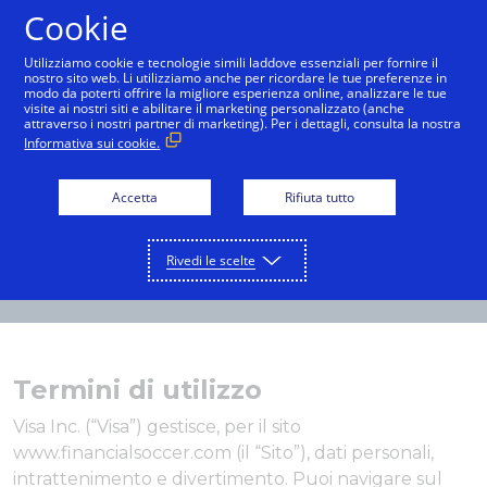
Cookie
Italiano
Utilizziamo cookie e tecnologie simili laddove essenziali per fornire il
nostro sito web. Li utilizziamo anche per ricordare le tue preferenze in
modo da poterti offrire la migliore esperienza online, analizzare le tue
visite ai nostri siti e abilitare il marketing personalizzato (anche
attraverso i nostri partner di marketing). Per i dettagli, consulta la nostra
Informativa sui cookie.
Accetta
Rifiuta tutto
Rivedi le scelte
Termini di utilizzo
Visa Inc. (“Visa”) gestisce, per il sito
www.financialsoccer.com (il “Sito”), dati personali,
intrattenimento e divertimento. Puoi navigare sul