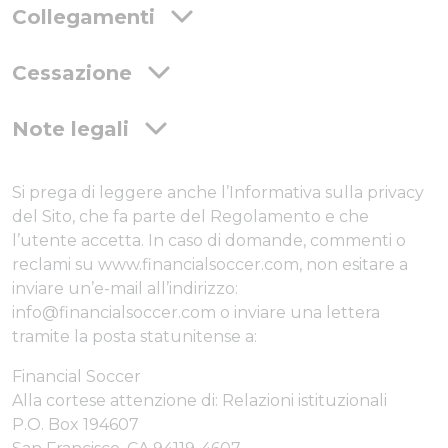
Collegamenti
Cessazione
Note legali
Si prega di leggere anche l’Informativa sulla privacy
del Sito, che fa parte del Regolamento e che
l’utente accetta. In caso di domande, commenti o
reclami su www.financialsoccer.com, non esitare a
inviare un’e-mail all’indirizzo:
info@financialsoccer.com o inviare una lettera
tramite la posta statunitense a:
Financial Soccer
Alla cortese attenzione di: Relazioni istituzionali
P.O. Box 194607